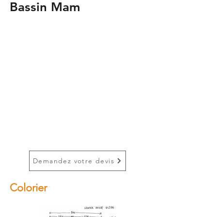
Bassin Mam
Demandez votre devis !
Êtes-vous intéressé par ce produit?
Demandez un devis sans
engagement. Nous vous
répondrons à l'intérieur
les
2 jours
Demandez votre devis
Colorier