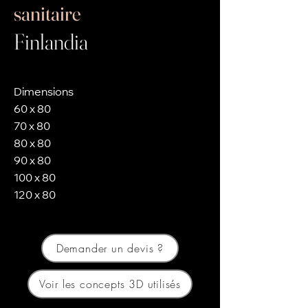
sanitaire
Finlandia
Dimensions
60 x 80
70 x 80
80 x 80
90 x 80
100 x 80
120 x 80
Demander un devis ?
Voir les concepts 3D utilisés