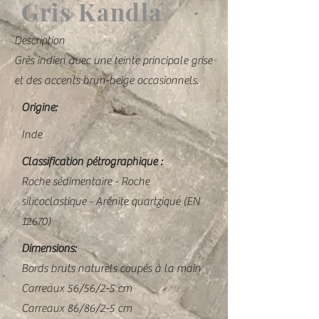
Gris Kandla
Description
Grès indien avec une teinte principale grise
et des accents brun-beige occasionnels.
Origine:
Inde
Classification pétrographique :
Roche sédimentaire - Roche
silicoclastique - Arénite quartzique (EN
12670)
Dimensions:
Bords bruts naturels coupés à la main
Carreaux 56/56/2-5 cm
Carreaux 86/86/2-5 cm