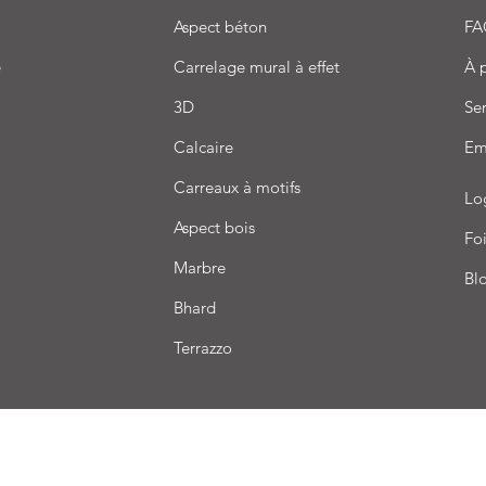
Aspect béton
FA
e
Carrelage mural à effet
À 
3D
Ser
Calcaire
Em
Carreaux à motifs
Lo
Aspect bois
Foi
Marbre
Bl
Bhard
Terrazzo