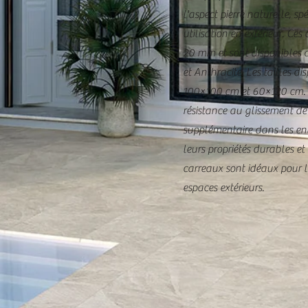
l'aspect pierre naturelle, 
utilisation en extérieur. Ce
20 mm et sont disponibles d
et Anthracite. Les tailles d
100×100 cm et 60×120 cm. 
résistance au glissement de 
supplémentaire dans les en
leurs propriétés durables et 
carreaux sont idéaux pour le
espaces extérieurs.