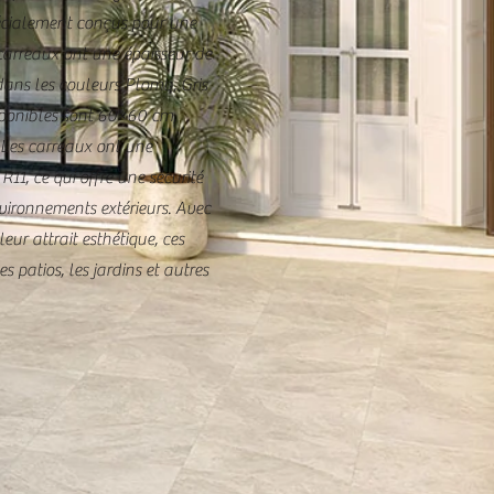
spécialement conçus pour une
s carreaux ont une épaisseur de
ans les couleurs Plomb, Gris
isponibles sont 60×60 cm,
Les carreaux ont une
R11, ce qui offre une sécurité
vironnements extérieurs. Avec
leur attrait esthétique, ces
s patios, les jardins et autres