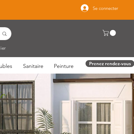
Se connecter
ier
Prenez rendez-vous
ubles
Sanitaire
Peinture
ir
n porcelaine élégants à