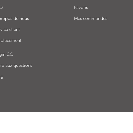
Q
Favoris
propos de nous
Mes commandes
vice client
placement
gin CC
re aux questions
og