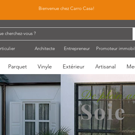
Bienvenue chez Carro Casa!
rticulier
Architecte
Entrepreneur
Promoteur immobil
Parquet
Vinyle
Extérieur
Artisanal
Me
De plein a
Soie
Soie propose des carreaux e