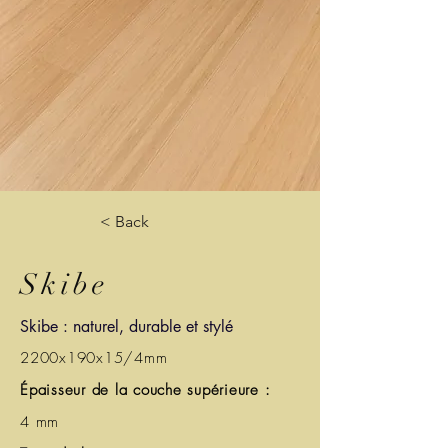
< Back
Skibe
Skibe : naturel, durable et stylé
2200x190x15/4mm
Épaisseur de la couche supérieure :
4 mm