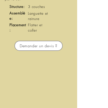
Structure:
3 couches
Assemblé
Languette et
e:
rainure
Placement
Flotter et
:
coller
Demander un devis ?