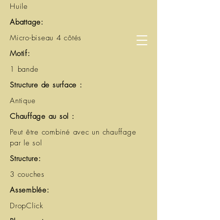
Huile
Bienvenue chez Carro Casa!
Abattage:
Micro-biseau 4 côtés
Motif:
1 bande
Structure de surface :
Antique
Particulier
Chauffage au sol :
Architecte
Peut être combiné avec un chauffage
Entrepreneur
par le sol
Promoteur immobilier
Structure:
Prenez rendez-vous
3 couches
Assemblée:
Leuvensesteenweg 526 / 1930 Zaventem
DropClick