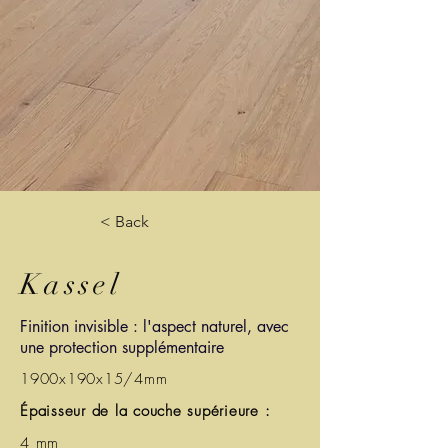
< Back
Kassel
Finition invisible : l'aspect naturel, avec
une protection supplémentaire
1900x190x15/4mm
Épaisseur de la couche supérieure :
4 mm