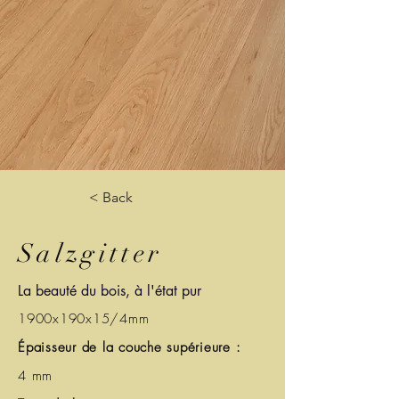
< Back
Salzgitter
La beauté du bois, à l'état pur
1900x190x15/4mm
Épaisseur de la couche supérieure :
4 mm