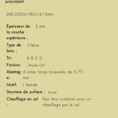
polyvalent
600-2200x180x14/3mm
Épaisseur de
3 mm
la couche
supérieure :
Type de
Chêne
bois :
Tri:
A B C D
Finition:
Huile UV
Abattag
4 côtés longs biseautés de 0,75
e:
mm
Motif:
1 bande
Structure de surface :
Lisse
Chauffage au sol
Peut être combiné avec un
:
chauffage par le sol