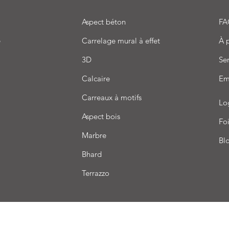
Aspect béton
FA
e
Carrelage mural à effet
À 
3D
Ser
Calcaire
Em
Carreaux à motifs
Lo
Aspect bois
Foi
Marbre
Bl
Bhard
Terrazzo