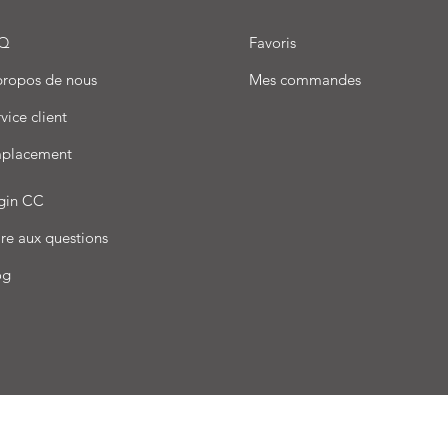
Q
Favoris
propos de nous
Mes commandes
vice client
placement
gin CC
re aux questions
og