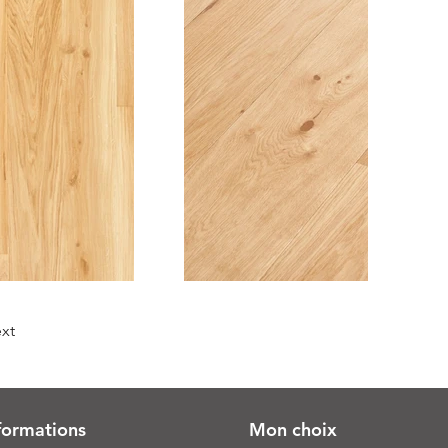
xt
formations
Mon choix