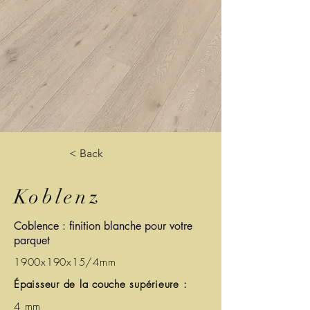
< Back
Koblenz
Coblence : finition blanche pour votre
parquet
1900x190x15/4mm
Épaisseur de la couche supérieure :
4 mm