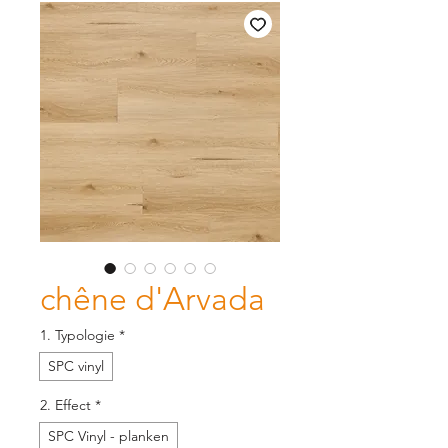
chêne d'Arvada
1. Typologie
*
SPC vinyl
2. Effect
*
SPC Vinyl - planken