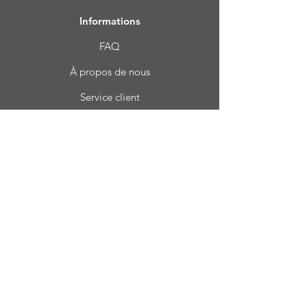
Informations
FAQ
À propos de nous
Service client
Emplacement
Login CC
Foire aux questions
Blog
Mon choix
Favoris
Mes commandes