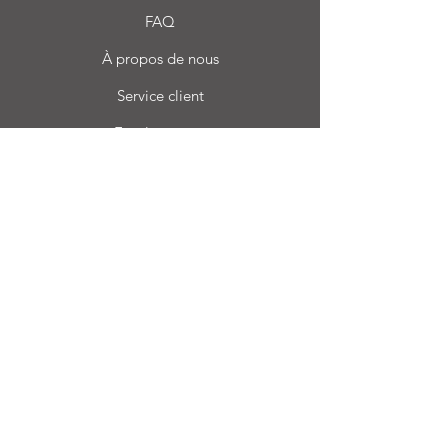
FAQ
À propos de nous
Service client
Emplacement
Login CC
Foire aux questions
Blog
Mon choix
Favoris
Mes commandes