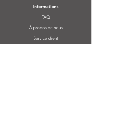
Informations
FAQ
À propos de nous
Service client
Emplacement
Login CC
Foire aux questions
Blog
Mon choix
Favoris
Mes commandes