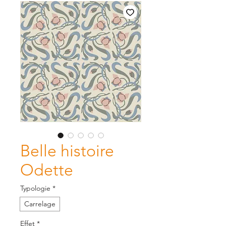
Belle histoire
Odette
Typologie
*
Carrelage
Effet
*