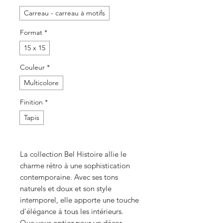
Carreau - carreau à motifs
Format
*
15 x 15
Couleur
*
Multicolore
Finition
*
Tapis
La collection Bel Histoire allie le
charme rétro à une sophistication
contemporaine. Avec ses tons
naturels et doux et son style
intemporel, elle apporte une touche
d'élégance à tous les intérieurs.
Que vous optiez pour un décor