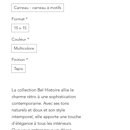
Carreau - carreau à motifs
Format
*
15 x 15
Couleur
*
Multicolore
Finition
*
Tapis
La collection Bel Histoire allie le
charme rétro à une sophistication
contemporaine. Avec ses tons
naturels et doux et son style
intemporel, elle apporte une touche
d'élégance à tous les intérieurs.
Que vous optiez pour un décor