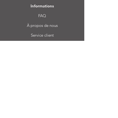
Informations
FAQ
À propos de nous
Service client
Emplacement
Login CC
Foire aux questions
Blog
Mon choix
Favoris
Mes commandes