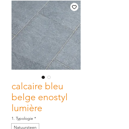
calcaire bleu
belge enostyl
lumière
1. Typologie
*
Natuursteen