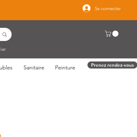
Se connecter
ier
Prenez rendez-vous
ubles
Sanitaire
Peinture
n