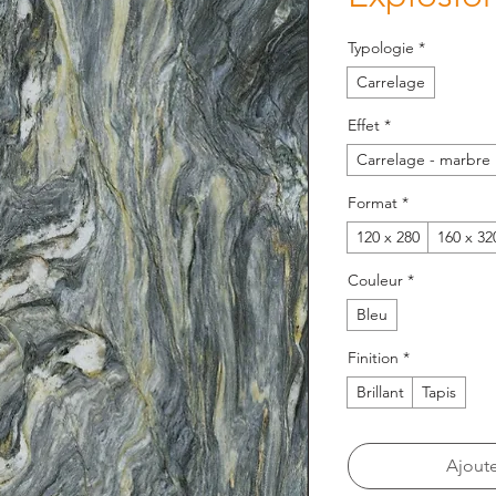
Typologie
*
Carrelage
Effet
*
Carrelage - marbre
Format
*
120 x 280
160 x 32
Couleur
*
Bleu
Finition
*
Brillant
Tapis
Ajoute