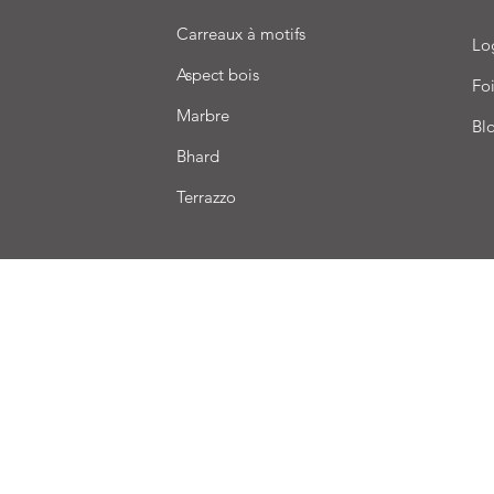
Carreaux à motifs
Lo
Aspect bois
Foi
Marbre
Bl
Bhard
Terrazzo
aison
Conditions de vente
Paiement
Nous acceptons les modes de paiement suivants