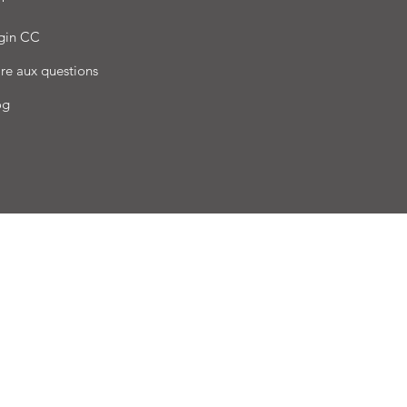
gin CC
re aux questions
og