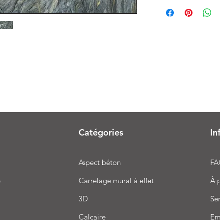
Catégories
In
Aspect béton
FA
e
Carrelage mural à effet
À 
3D
Ser
Calcaire
Em