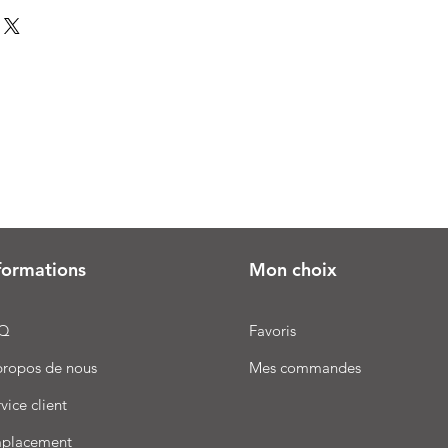
formations
Mon choix
Q
Favoris
propos de nous
Mes commandes
vice client
placement