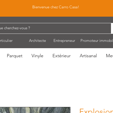
Bienvenue chez Carro Casa!
rticulier
Architecte
Entrepreneur
Promoteur immobil
Parquet
Vinyle
Extérieur
Artisanal
Me
Explosio