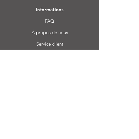
Informations
FAQ
À propos de nous
Service client
Emplacement
Login CC
Foire aux questions
Blog
Mon choix
Favoris
Mes commandes