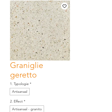
Graniglie
geretto
1. Typologie
*
Artisanaal
2. Effect
*
Artisanaal - granito