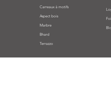
Carreaux à motifs
Lo
Aspect bois
Foi
Marbre
Bl
Bhard
Terrazzo
aison
Conditions de vente
Paiement
Nous acceptons les modes de paiement suivants