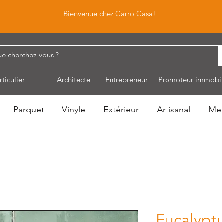
Bienvenue chez Carro Casa!
rticulier
Architecte
Entrepreneur
Promoteur immobil
Parquet
Vinyle
Extérieur
Artisanal
Me
Eucalypt