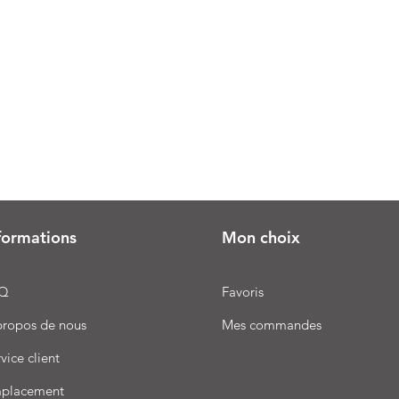
formations
Mon choix
Q
Favoris
propos de nous
Mes commandes
vice client
placement