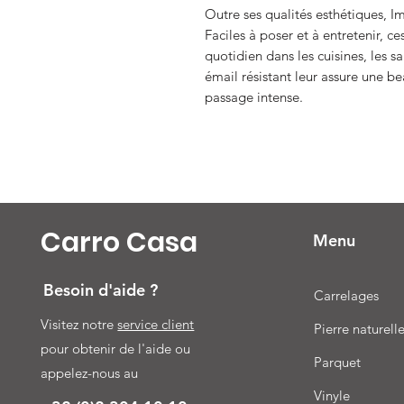
Outre ses qualités esthétiques, I
Faciles à poser et à entretenir, c
quotidien dans les cuisines, les sa
émail résistant leur assure une 
passage intense.
Carro Casa
Menu
Besoin d'aide ?
Carrelages
Visitez notre
service client
Pierre naturell
pour obtenir de l'aide ou
Parquet
appelez-nous au
Vinyle