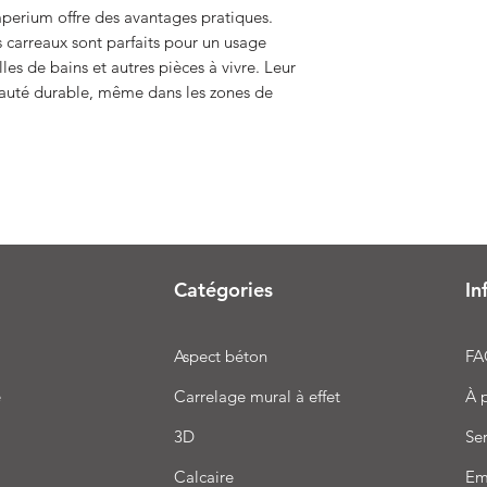
mperium offre des avantages pratiques.
es carreaux sont parfaits pour un usage
lles de bains et autres pièces à vivre. Leur
beauté durable, même dans les zones de
Catégories
In
Aspect béton
FA
e
Carrelage mural à effet
À 
3D
Ser
Calcaire
Em