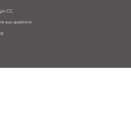
gin CC
re aux questions
og