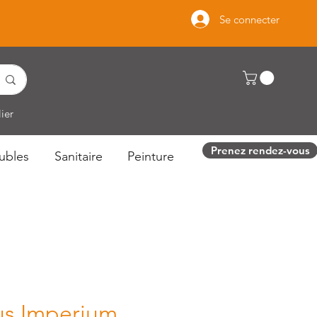
Se connecter
ier
Prenez rendez-vous
ubles
Sanitaire
Peinture
us Imperium