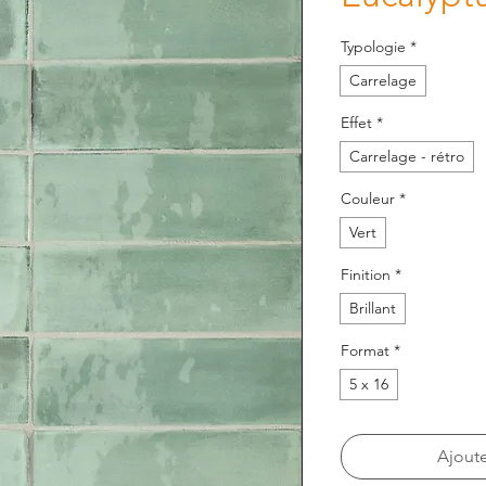
Typologie
*
Carrelage
Effet
*
Carrelage - rétro
Couleur
*
Vert
Finition
*
Brillant
Format
*
5 x 16
Ajoute