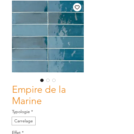
Empire de la
Marine
Typologie
*
Carrelage
Effet
*