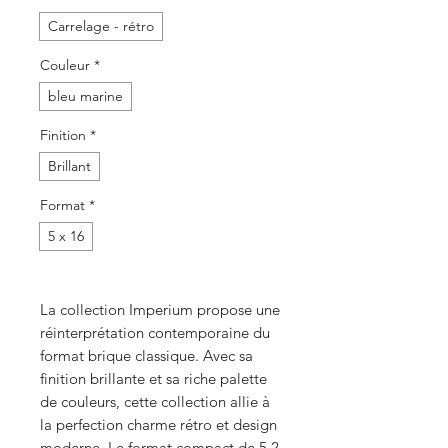
Carrelage - rétro
Couleur
*
bleu marine
Finition
*
Brillant
Format
*
5 x 16
La collection Imperium propose une
réinterprétation contemporaine du
format brique classique. Avec sa
finition brillante et sa riche palette
de couleurs, cette collection allie à
la perfection charme rétro et design
moderne. Le format compact de 5,2