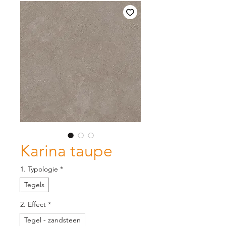
Karina taupe
1. Typologie
*
Tegels
2. Effect
*
Tegel - zandsteen