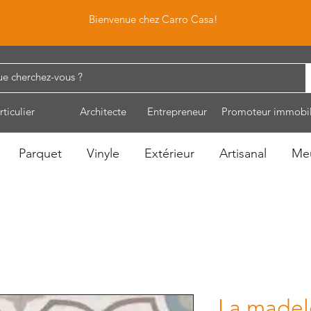
Bienvenue chez Carro Casa!
rticulier
Architecte
Entrepreneur
Promoteur immobil
Parquet
Vinyle
Extérieur
Artisanal
Me
La madel