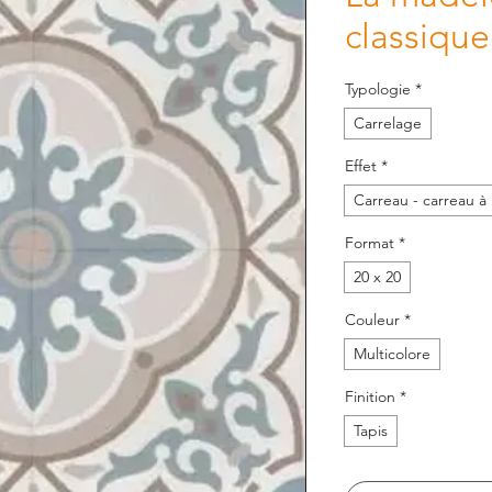
classique
Typologie
*
Carrelage
Effet
*
Carreau - carreau à 
Format
*
20 x 20
Couleur
*
Multicolore
Finition
*
Tapis