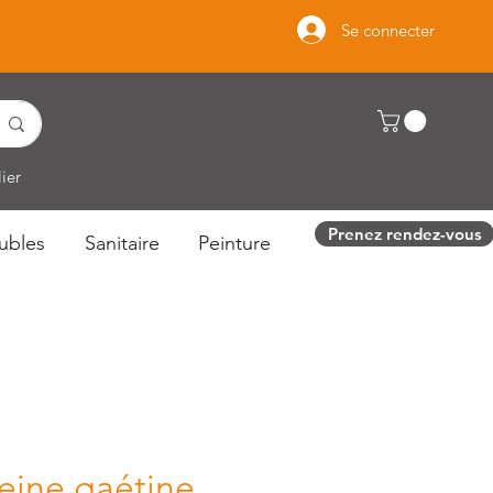
Se connecter
ier
Prenez rendez-vous
ubles
Sanitaire
Peinture
eine gaétine