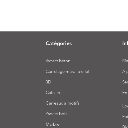
Catégories
In
Aspect béton
FA
e
Carrelage mural à effet
À 
3D
Ser
Calcaire
Em
Carreaux à motifs
Lo
Aspect bois
Foi
Marbre
Bl