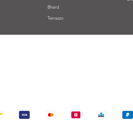
Bhard
Terrazzo
aison
Conditions de vente
Paiement
Nous acceptons les modes de paiement suivants