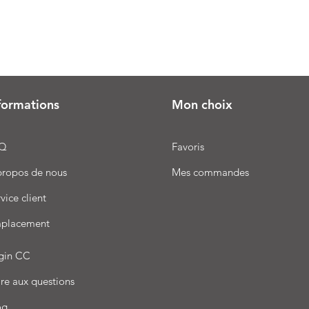
formations
Mon choix
Q
Favoris
propos de nous
Mes commandes
vice client
placement
gin CC
re aux questions
og