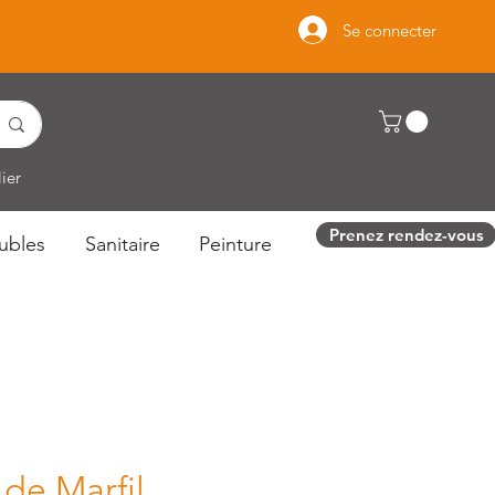
Se connecter
ier
Prenez rendez-vous
ubles
Sanitaire
Peinture
 de Marfil