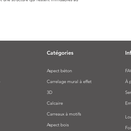
Catégories
In
Aspect béton
FA
e
Carrelage mural à effet
À 
3D
Ser
Calcaire
Em
Carreaux à motifs
Lo
Aspect bois
Foi