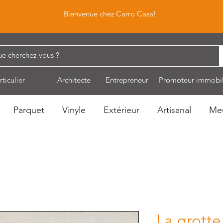
Bienvenue chez Carro Casa!
rticulier
Architecte
Entrepreneur
Promoteur immobil
Parquet
Vinyle
Extérieur
Artisanal
Me
La grotte