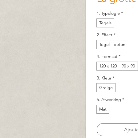
1. Typologie
*
Tegels
2. Effect
*
Tegel - beton
4. Formaat
*
120 x 120
90 x 90
3. Kleur
*
Greige
5. Afwerking
*
Mat
Ajoute