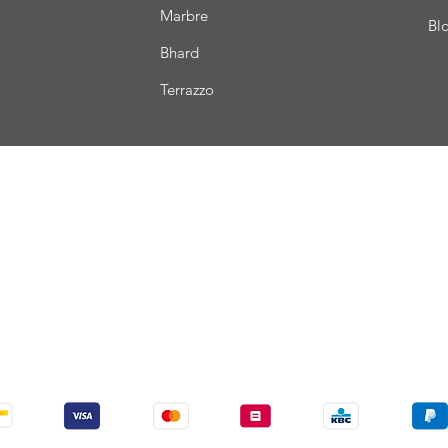
Marbre
Bl
Bhard
Terrazzo
aison
Conditions de vente
Paiement
Nous acceptons les modes de paiement suivants