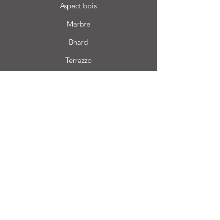
Aspect bois
Marbre
Bhard
Terrazzo
Informations
FAQ
À propos de nous
Service client
Emplacement
Login CC
Foire aux questions