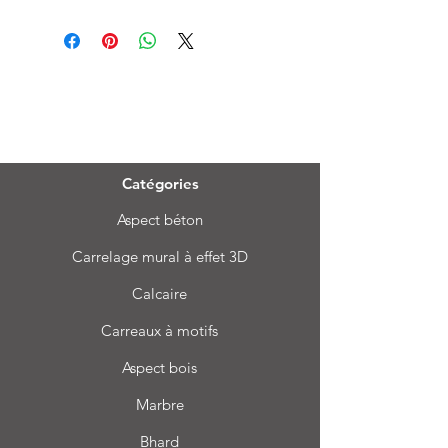
Menu
Catégories
Aspect béton
Carrelage mural à effet 3D
Calcaire
Carreaux à motifs
Aspect bois
Marbre
Bhard