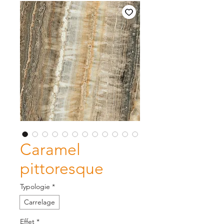
Caramel
pittoresque
Typologie
*
Carrelage
Effet
*