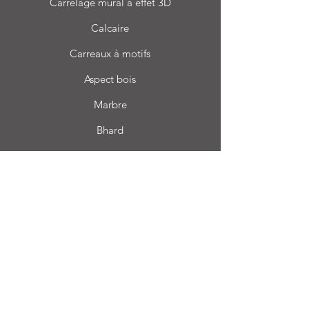
Carrelage mural à effet 3D
Calcaire
Carreaux à motifs
Aspect bois
Marbre
Bhard
Terrazzo
Informations
FAQ
À propos de nous
Service client
Emplacement