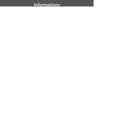
Informations
FAQ
À propos de nous
Service client
Emplacement
Login CC
Foire aux questions
Blog
Mon choix
Favoris
Mes commandes