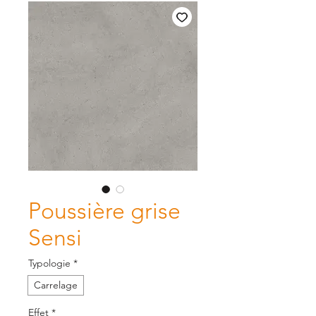
Poussière grise
Sensi
Typologie
*
Carrelage
Effet
*