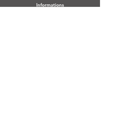
Informations
FAQ
À propos de nous
Service client
Emplacement
Login CC
Foire aux questions
Blog
Mon choix
Favoris
Mes commandes