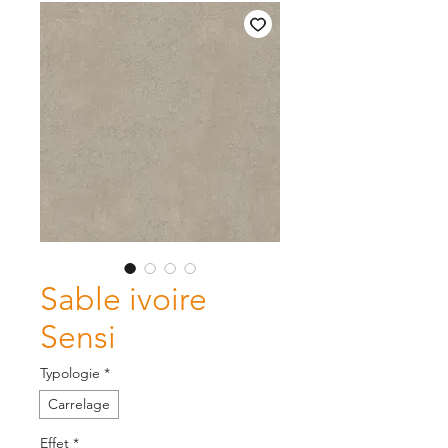
Sable ivoire
Sensi
Typologie
*
Carrelage
Effet
*