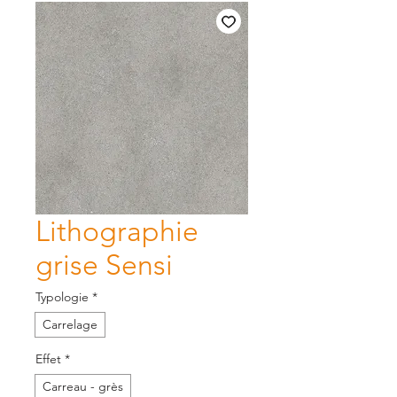
Lithographie
grise Sensi
Typologie
*
Carrelage
Effet
*
Carreau - grès