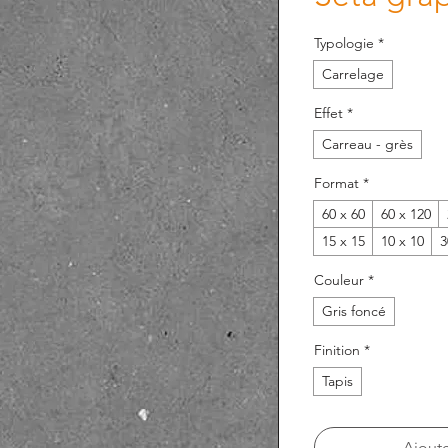
Typologie
*
Carrelage
Effet
*
Carreau - grès
Format
*
60 x 60
60 x 120
15 x 15
10 x 10
3
Couleur
*
Gris foncé
Finition
*
Tapis
Ajoute