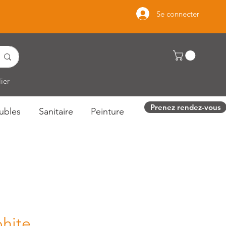
Se connecter
ier
Prenez rendez-vous
ubles
Sanitaire
Peinture
phite