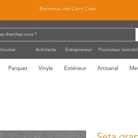
Bienvenue chez Carro Casa!
rticulier
Architecte
Entrepreneur
Promoteur immobil
Parquet
Vinyle
Extérieur
Artisanal
Me
Seta gra