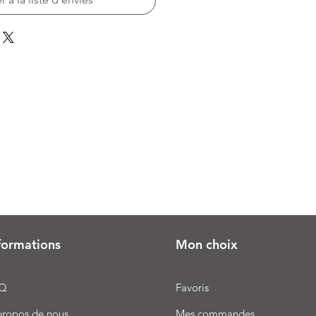
formations
Mon choix
Q
Favoris
propos de nous
Mes commandes