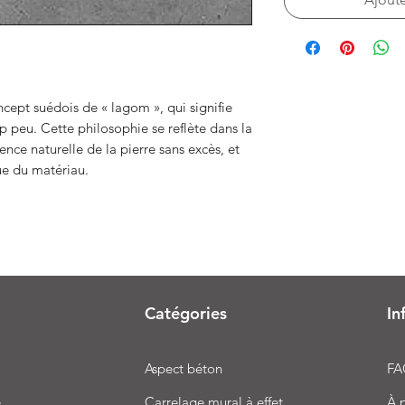
ncept suédois de « lagom », qui signifie
rop peu. Cette philosophie se reflète dans la
ence naturelle de la pierre sans excès, et
que du matériau.
Catégories
In
Aspect béton
FA
e
Carrelage mural à effet
À 