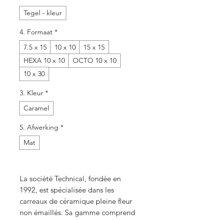
Tegel - kleur
4. Formaat
*
7.5 x 15
10 x 10
15 x 15
HEXA 10 x 10
OCTO 10 x 10
10 x 30
3. Kleur
*
Caramel
5. Afwerking
*
Mat
La société Technical, fondée en
1992, est spécialisée dans les
carreaux de céramique pleine fleur
non émaillés. Sa gamme comprend