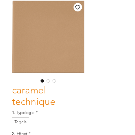
caramel
technique
1. Typologie
*
Tegels
2. Effect
*