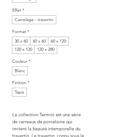
Effet
*
Carrelage - travertin
Format
*
30 x 60
60 x 60
60 x 120
120 x 120
120 x 280
Couleur
*
Blanc
Finition
*
Tapis
La collection Termini est une série
de carreaux de porcelaine qui
imitent la beauté intemporelle du
travertin. Le travertin, connu sous le