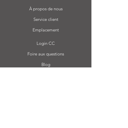
À propos de nous
Service client
Emplacement
Login CC
Foire aux questions
Blog
Mon choix
Favoris
Mes commandes