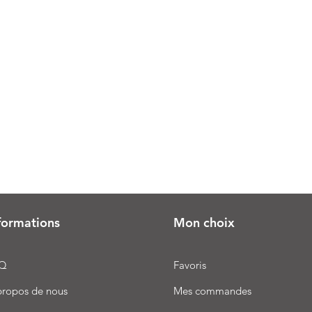
formations
Mon choix
Q
Favoris
propos de nous
Mes commandes