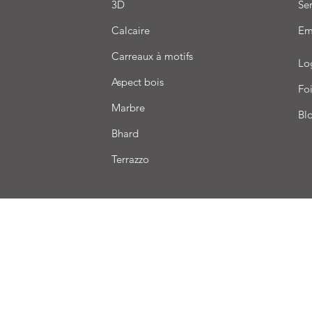
3D
Ser
Calcaire
Em
Carreaux à motifs
Lo
Aspect bois
Foi
Marbre
Bl
Bhard
Terrazzo
aison
Conditions de vente
Paiement