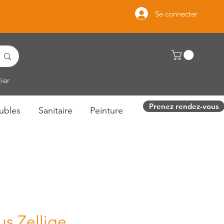
Se connecter
ier
Prenez rendez-vous
ubles
Sanitaire
Peinture
us Zellige