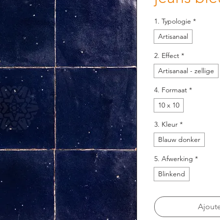
1. Typologie
*
Artisanaal
2. Effect
*
Artisanaal - zellige
4. Formaat
*
10 x 10
3. Kleur
*
Blauw donker
5. Afwerking
*
Blinkend
Ajoute