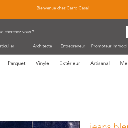
Bienvenue chez Carro Casa!
rticulier
Architecte
Entrepreneur
Promoteur immobil
Parquet
Vinyle
Extérieur
Artisanal
Me
jeans ble