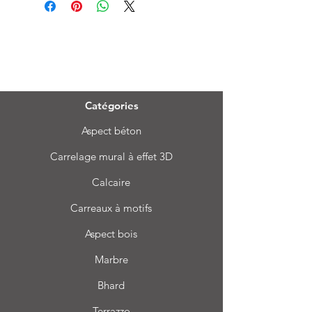
Menu
Catégories
Aspect béton
Carrelage mural à effet 3D
Calcaire
Carreaux à motifs
Aspect bois
Marbre
Bhard
Terrazzo