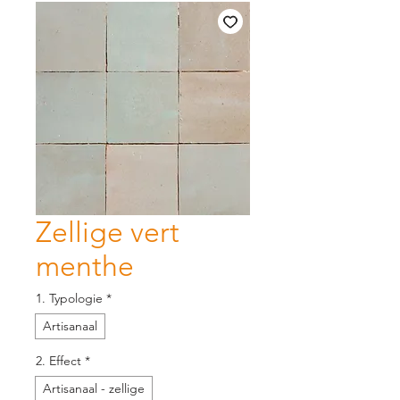
Zellige vert
menthe
1. Typologie
*
Artisanaal
2. Effect
*
Artisanaal - zellige