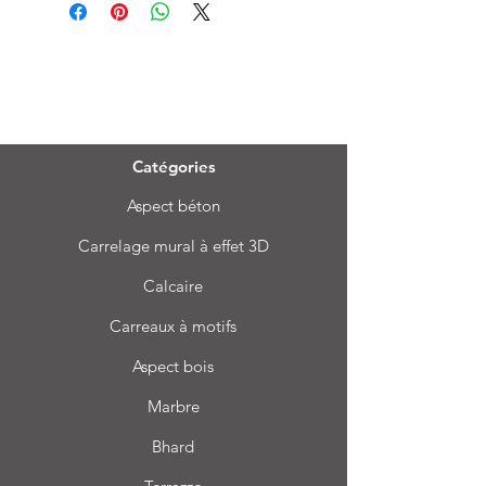
Menu
Catégories
Aspect béton
Carrelage mural à effet 3D
Calcaire
Carreaux à motifs
Aspect bois
Marbre
Bhard