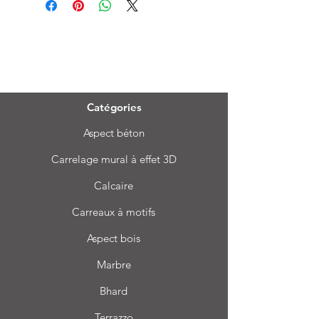
Menu
Catégories
Aspect béton
Carrelage mural à effet 3D
Calcaire
Carreaux à motifs
Aspect bois
Marbre
Bhard
Terrazzo