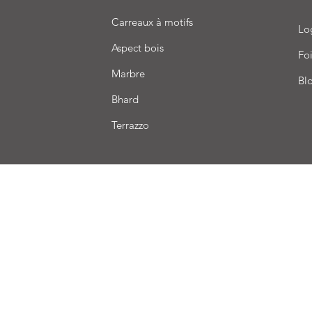
Carreaux à motifs
Lo
Aspect bois
Foi
Marbre
Bl
Bhard
Terrazzo
aison
Conditions de vente
Paiement
Nous acceptons les modes de paiement suivants