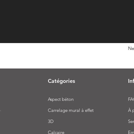
Ne
Catégories
In
Aspect béton
FA
e
Carrelage mural à effet
À 
3D
Ser
Calcaire
Em