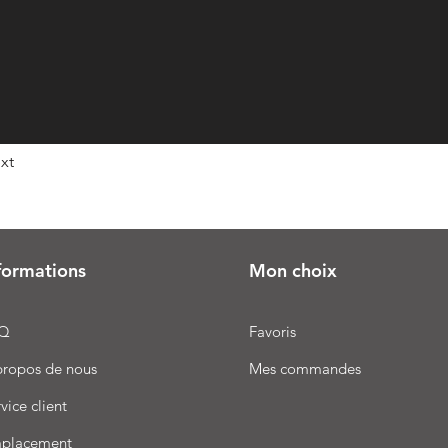
xt
formations
Mon choix
Q
Favoris
propos de nous
Mes commandes
vice client
placement