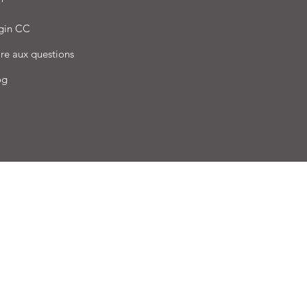
gin CC
re aux questions
og