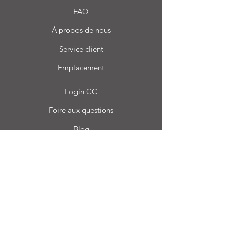
FAQ
À propos de nous
Service client
Emplacement
Login CC
Foire aux questions
Blog
Mon choix
Favoris
Mes commandes