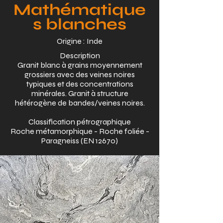
Mathématique
s blanches
Origine : Inde
Description
Granit blanc à grains moyennement
grossiers avec des veines noires
typiques et des concentrations
minérales. Granit à structure
hétérogène de bandes/veines noires.
Classification pétrographique
Roche métamorphique - Roche foliée -
Paragneiss (EN 12670)