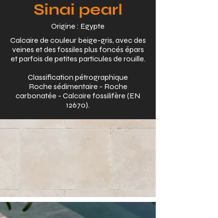
Sinai pearl
Origine : Egypte
Calcaire de couleur beige-gris, avec des
veines et des fossiles plus foncés épars
et parfois de petites particules de rouille.
Classification pétrographique
Roche sédimentaire - Roche
carbonatée - Calcaire fossilifère (EN
12670).