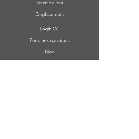
Service client
Emplacement
Login CC
Foire aux questions
Blog
Mon choix
Favoris
Mes commandes
Carro Casa