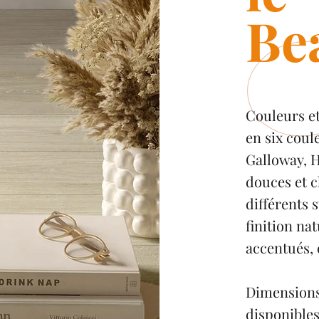
Be
Couleurs et
en six coul
Galloway, 
douces et c
différents 
finition na
accentués, 
Dimensions 
disponibles