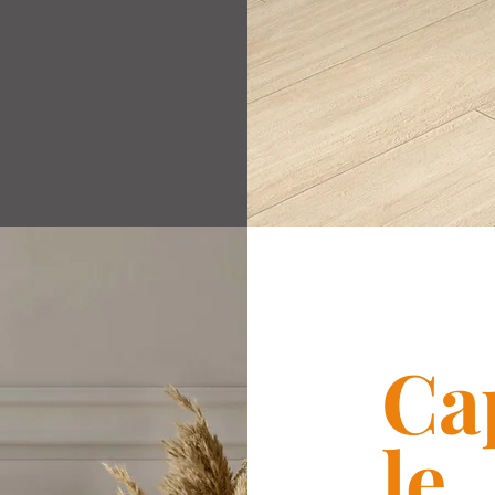
Ca
le