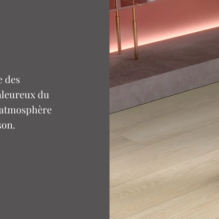
e des
aleureux du
e atmosphère
son.