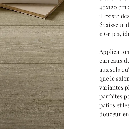
40x120 cm 
il existe d
épaisseur d
« Grip », i
Application
carreaux de
aux sols qu
que le salon
variantes p
parfaites p
patios et l
douceur entr