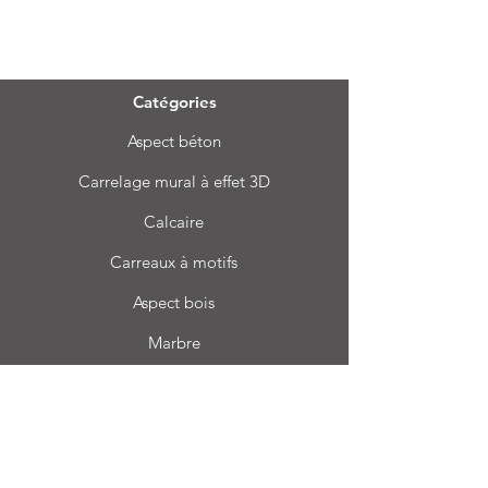
Menu
Catégories
Aspect béton
Carrelage mural à effet 3D
Calcaire
Carreaux à motifs
Aspect bois
Marbre
Bhard
Terrazzo